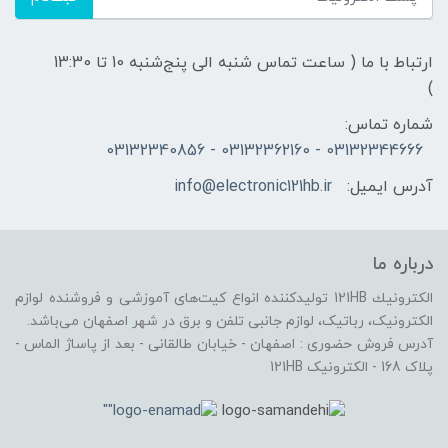
ارتباط با ما ( ساعت تماس شنبه الی پنج‌شنبه 10 تا 13:30
)
شماره تماس:
03132344666 - 03132362160 - 03132340856
آدرس ایمیل:
info@electronic121hb.ir
درباره ما
الكترونيك 121HB توليدكننده انواع کیت‌های آموزشی و فروشنده لوازم
الکترونیک، رباتیک، لوازم جانبی تلفن و برق در شهر اصفهان می‌باشد.
آدرس فروش حضوری : اصفهان - خیابان طالقانی - بعد از پاساژ الماس -
پلاک 168 - الکترونیک 121HB