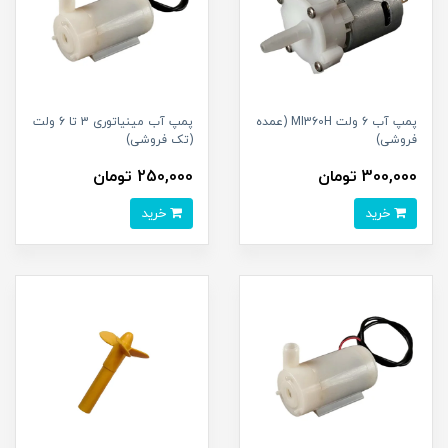
پمپ آب 6 ولت MI360H (عمده
پمپ آب مینیاتوری 3 تا 6 ولت
فروشی)
(تک فروشی)
300,000 تومان
250,000 تومان
خرید
خرید