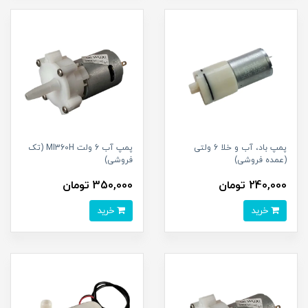
پمپ باد، آب و خلا 6 ولتی
پمپ آب 6 ولت MI360H (تک
(عمده فروشی)
فروشی)
240,000 تومان
350,000 تومان
خرید
خرید