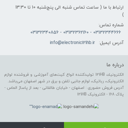
ارتباط با ما ( ساعت تماس شنبه الی پنج‌شنبه 10 تا 13:30
)
شماره تماس:
03132344666 - 03132362160 - 03132340856
آدرس ایمیل:
info@electronic121hb.ir
درباره ما
الكترونيك 121HB توليدكننده انواع کیت‌های آموزشی و فروشنده لوازم
الکترونیک، رباتیک، لوازم جانبی تلفن و برق در شهر اصفهان می‌باشد.
آدرس فروش حضوری : اصفهان - خیابان طالقانی - بعد از پاساژ الماس -
پلاک 168 - الکترونیک 121HB
ساخت سایت توسط
پرتال