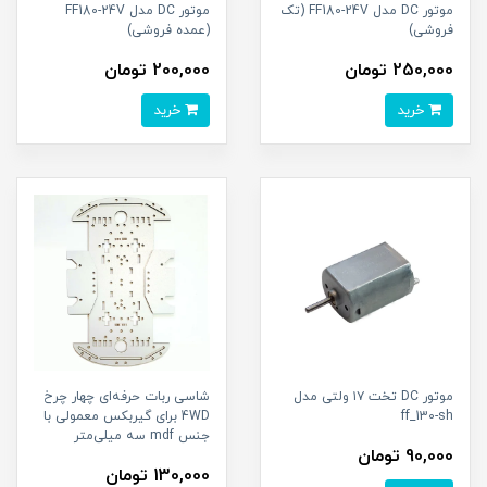
موتور DC مدل FF180-24V (تک
موتور DC مدل FF180-24V
فروشی)
(عمده فروشی)
250,000 تومان
200,000 تومان
خرید
خرید
موتور DC تخت ۱۷ ولتی مدل
شاسی ربات حرفه‌ای چهار چرخ
ff_130-sh
4WD برای گیربکس معمولی با
جنس mdf سه میلی‌متر
90,000 تومان
130,000 تومان