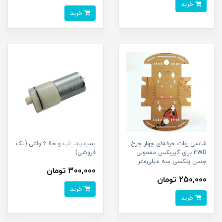
خرید
خرید
شاسی ربات حرفه‌ای چهار چرخ
پمپ باد، آب و خلا 6 ولتی (تک
4WD برای گیربکس معمولی
فروشی)
جنس پلکسی سه میلی‌متر
300,000 تومان
250,000 تومان
خرید
خرید