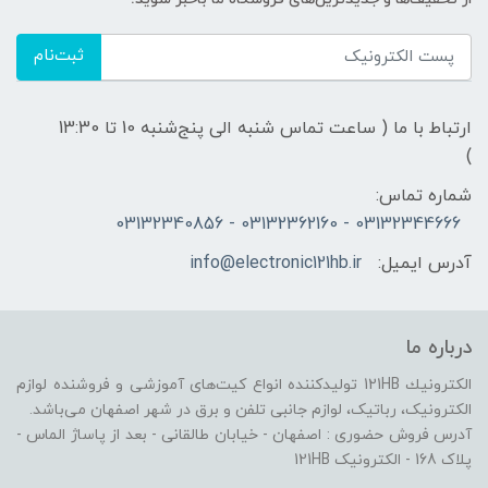
ثبت‌نام
ارتباط با ما ( ساعت تماس شنبه الی پنج‌شنبه 10 تا 13:30
)
شماره تماس:
03132344666 - 03132362160 - 03132340856
آدرس ایمیل:
info@electronic121hb.ir
درباره ما
الكترونيك 121HB توليدكننده انواع کیت‌های آموزشی و فروشنده لوازم
الکترونیک، رباتیک، لوازم جانبی تلفن و برق در شهر اصفهان می‌باشد.
آدرس فروش حضوری : اصفهان - خیابان طالقانی - بعد از پاساژ الماس -
پلاک 168 - الکترونیک 121HB