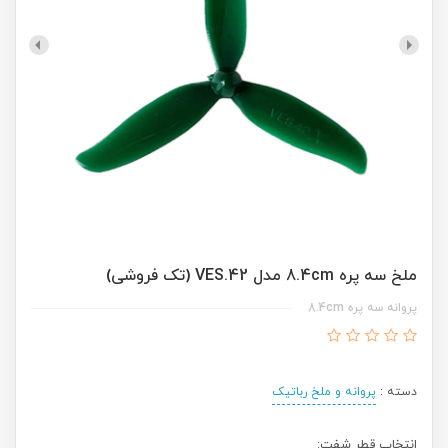
ملخ سه پره 8.4cm مدل VES.42 (تک فروشی)
پروانه سه پره 8.4cm
دسته :
پروانه و ملخ رباتیک
انتخاب قطر شفت: