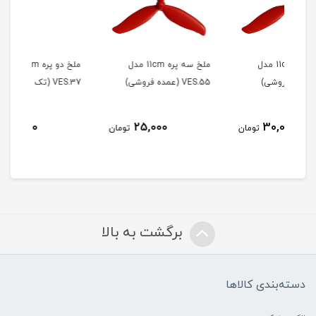
ملخ سه پره 11cm مدل
ملخ دو پره 7.4cm مدل
VES.55 (عمده فروشی)
VES.37 (تک فروشی)
VES.37 (
25,000
25,000
ومان
تومان
تومان
برگشت به بالا
دسته‌بندی کالاها