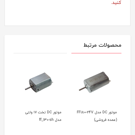
کنید.
محصولات مرتبط
موتور DC مدل FF180-24V
موتور DC تخت ۱۷ ولتی
موتور آرمیچر 3 تا 6 ولت
مدل ff_130-sh
معمولی تک شفت (تک
فروشی)