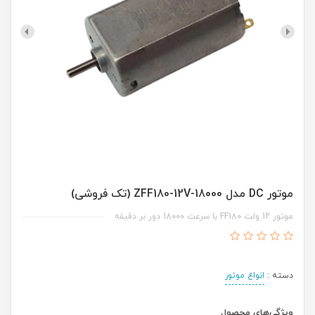
موتور DC مدل ZFF180-12V-18000 (تک فروشی)
موتور 12 ولت FF180 با سرعت 18000 دور بر دقیقه
دسته :
انواع موتور
ویژگی‌های محصول