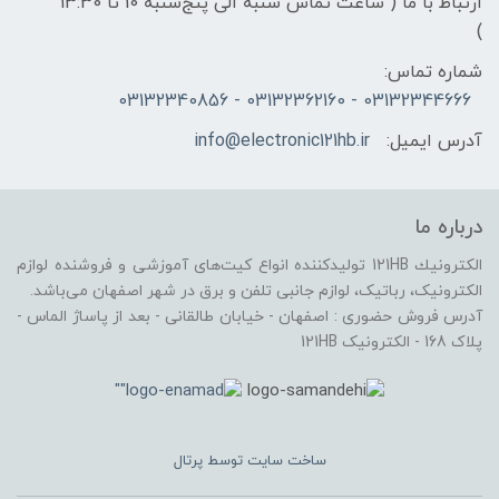
ارتباط با ما ( ساعت تماس شنبه الی پنج‌شنبه 10 تا 13:30
)
شماره تماس:
03132344666 - 03132362160 - 03132340856
آدرس ایمیل:
info@electronic121hb.ir
درباره ما
الكترونيك 121HB توليدكننده انواع کیت‌های آموزشی و فروشنده لوازم
الکترونیک، رباتیک، لوازم جانبی تلفن و برق در شهر اصفهان می‌باشد.
آدرس فروش حضوری : اصفهان - خیابان طالقانی - بعد از پاساژ الماس -
پلاک 168 - الکترونیک 121HB
ساخت سایت توسط
پرتال