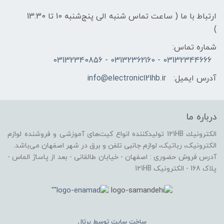
ارتباط با ما ( ساعت تماس شنبه الی پنج‌شنبه 10 تا 13:30
)
شماره تماس:
03132344666 - 03132362160 - 03132340856
آدرس ایمیل:
info@electronic121hb.ir
درباره ما
الكترونيك 121HB توليدكننده انواع کیت‌های آموزشی و فروشنده لوازم
الکترونیک، رباتیک، لوازم جانبی تلفن و برق در شهر اصفهان می‌باشد.
آدرس فروش حضوری : اصفهان - خیابان طالقانی - بعد از پاساژ الماس -
پلاک 168 - الکترونیک 121HB
ساخت سایت توسط
پرتال