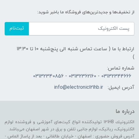
از تخفیف‌ها و جدیدترین‌های فروشگاه ما باخبر شوید:
ثبت‌نام
ارتباط با ما ( ساعت تماس شنبه الی پنج‌شنبه 10 تا 13:30
)
شماره تماس:
03132344666 - 03132362160 - 03132340856
آدرس ایمیل:
info@electronic121hb.ir
درباره ما
الكترونيك 121HB توليدكننده انواع کیت‌های آموزشی و فروشنده لوازم
الکترونیک، رباتیک، لوازم جانبی تلفن و برق در شهر اصفهان می‌باشد.
آدرس فروش حضوری : اصفهان - خیابان طالقانی - بعد از پاساژ الماس -