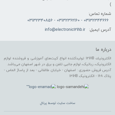
)
شماره تماس:
03132344666 - 03132362160 - 03132340856
آدرس ایمیل:
info@electronic121hb.ir
درباره ما
الكترونيك 121HB توليدكننده انواع کیت‌های آموزشی و فروشنده لوازم
الکترونیک، رباتیک، لوازم جانبی تلفن و برق در شهر اصفهان می‌باشد.
آدرس فروش حضوری : اصفهان - خیابان طالقانی - بعد از پاساژ الماس -
پلاک 168 - الکترونیک 121HB
ساخت سایت توسط
پرتال