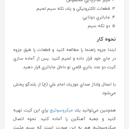
فيبر مدارچاپي مخصوص
قطعات الكترونيكي و يك تكه سيم‌ لحيم
جاباتري دوتايي
دو تكه سيم
نحوه كار
ابتدا جزوه راهنما را مطالعه كنيد و قطعات را طبق جزوه
در جاي خود قرار داده و لحيم كنيد. پس از آماده سازي
كيت دو عدد باتري قلمي نو داخل جاباتري قرار دهيد.
با اعمال ولتاژ صداي موزيك امام علي (ع) از بلندگو پخش
مي‌شود.
همچنين مي‌توانيد يك
ميكروسوئيچ
براي اين كيت تهيه
كنيد و جعبه آهنگين را آماده كنيد. نحوه اتصال
ميكروسوئيچ هم به اين صورت است كه سيم مثبت