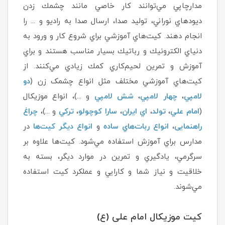
مدارچاپي ‌مي‌توانند كار خاصي مانند چشمك‌ زدن
ديودهاي نوراني، توليد صدا، ارسال صدا به راديو و ... را
انجام دهند. كيت‌هاي آموزشي براي شروع كار و ورود به
دنياي الكترونيك و رباتيك بسيار مناسب هستند و براي
آموزش و تمرين لحيم‌كاري كمك زيادي مي‌كنند. از
كيت‌هاي آموزشي مختلف مثل انواع چشمک زن (
دو
لامپي
،
چهار لامپي
،
شش لامپي
و ...)، انواع موزيكال
(
امام علي
،
تولد
،
اي ايران
،
سارا كوچولو
،
تركي
و ...)،
چراغ
راهنمایی
،
انواع ربات‌هاي ساده
و
انواع ديگر كيت‌ها
در
مدارس براي آموزش استفاده مي‌شود. كيت‌ها علاوه بر
سرگرمي، يادگيري و تمرين در موارد ديگر، بسته به
خلاقيت و نياز شما و كارايي و عملكرد كيت استفاده
مي‌شوند.
کیت موزیکال امام علی (ع)