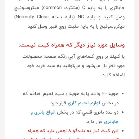
جاباتري را به پايه C (مشترك common) ميكروسوئيچ
وصل كنيد و پايه NC (پايه بسته Normally Close)
ميكروسوئيچ را به پايه مثبت روي فيبر وصل كنيد.
وسايل مورد نياز ديگر كه همراه كيت نيست:
با كليك بر روي كلمه‌هاي آبي رنگ، صفحه محصولات
مورد نظر باز مي‌شود و مي‌توانيد به سبد خريد خود
اضافه كنيد.
هويه 40 وات، پايه هويه و سيم لحيم اضافه كه
در بخش
لوازم لحيم كاري
قرار دارد.
دو عدد باتری قلمي که در بخش
انواع باتری و
جاباتری
قرار دارد.
این کیت نیاز به بلندگو 8 اهمی دارد که همراه