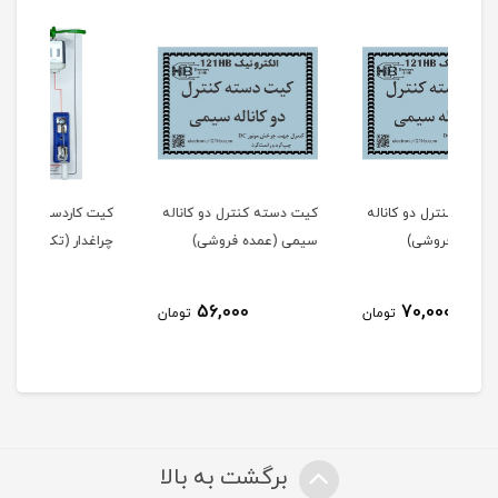
اله
کیت دسته کنترل دو کاناله
کیت کاردستی آسیاب
کیت
سیمی (عمده فروشی)
چراغدار (تک فروشی)
راهن
140,000
56,000
مان
تومان
تومان
برگشت به بالا