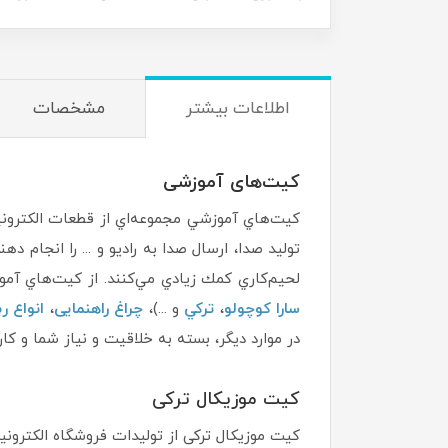
اطلاعات بیشتر
مشخصات
کیت‌های آموزشی
كيت‌هاي آموزشي مجموعه‌اي از قطعات الكترونيك
توليد صدا، ارسال صدا به راديو و ... را انجام
لحيم‌كاري كمك زيادي مي‌كنند. از كيت‌هاي آ
سارا كوچولو
،
تركي
و ...)،
چراغ راهنمایی
،
انواع ر
در موارد ديگر، بسته به خلاقيت و نياز شما و كا
کیت موزیکال ترکی
کیت موزیکال ترکی از تولیدات فروشگاه الکترونیک 121HB است، این کیت از سری کیت‌های موزیکال است که این کیت آهنگ موزیک ترکی است. ای