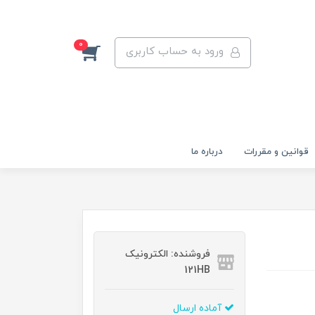
0
ورود به حساب کاربری
قوانين و مقررات
درباره ما
فروشنده: الکترونیک
121HB
آماده ارسال