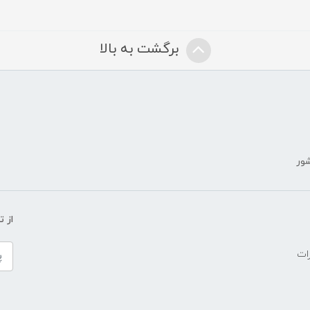
برگشت به بالا
شور
ض
از 
ات