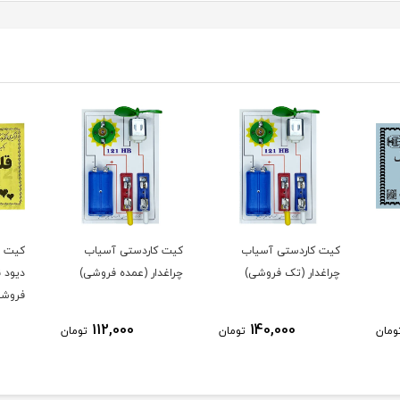
کیت کاردستی آسیاب
کیت قلب الكترونيك با 56
چراغدار (عمده فروشی)
دیود نورانی (LED) (تک
فروشی)
فروشی
500,000
112,000
ومان
تومان
تومان