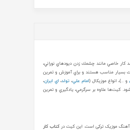
د كار خاصي مانند چشمك‌ زدن ديودهاي نوراني،
اتيك بسيار مناسب هستند و براي آموزش و تمرين
و ...)، انواع موزيكال (
امام علي
،
تولد
،
اي ايران
،
د. كيت‌ها علاوه بر سرگرمي، يادگيري و تمرين
کتاب کار