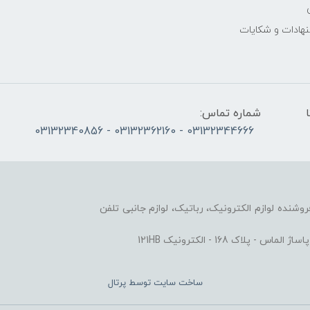
نهادات و شکایات
الی پنج‌شنبه 10 تا
شماره تماس:
03132344666 - 03132362160 - 03132340856
وزشی و فروشنده لوازم الکترونیک، رباتیک، لوازم جانبی تلفن
ک 168 - الکترونیک 121HB
ساخت سایت توسط
پرتال