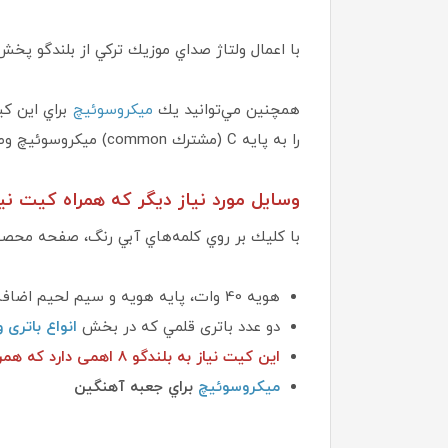
با اعمال ولتاژ صداي موزيك تركي از بلندگو پخش
همچنين مي‌توانيد يك
ميكروسوئيچ
براي اين ك
را به پايه C (مشترك common) ميكروسوئيچ وصل كنيد و پايه NC (پايه بسته Normally Close) ميكروسوئيچ را به پايه مثبت روي فيبر وصل كنيد.
وسايل مورد نياز ديگر كه همراه كيت ن
با كليك بر روي كلمه‌هاي آبي رنگ، صفحه محصولا
هويه 40 وات، پايه هويه و سيم لحيم اضافه كه در بخش
دو عدد باتری قلمي که در بخش
انواع باتری و
این کیت نیاز به بلندگو 8 اهمی دارد که همراه کیت نیست و می‌توانید از بخش
ميكروسوئيچ
براي جعبه آهنگين