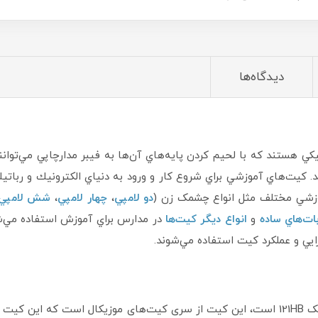
دیدگاه‌ها
ي هستند كه با لحيم كردن پايه‌هاي آن‌ها به فيبر مدارچاپي ‌مي‌توانن
 دهند. كيت‌هاي آموزشي براي شروع كار و ورود به دنياي الكترونيك و رب
موزشي مختلف مثل انواع چشمک زن (
دو لامپي
،
چهار لامپي
،
شش لامپي
بات‌هاي ساده
و
انواع ديگر كيت‌ها
در مدارس براي آموزش استفاده مي‌شو
رايي و عملكرد كيت استفاده مي‌شوند.
ن کیت در