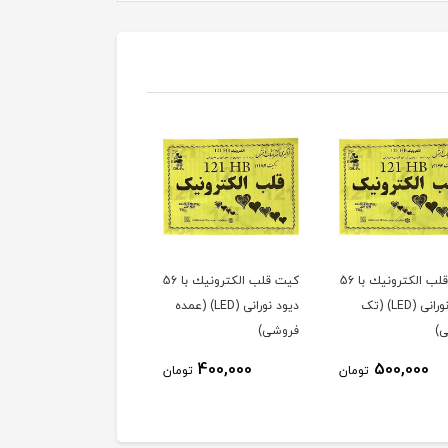
کیت قلب الكترونيك با 56
کیت دسته کنترل دو
کیت دسته کنترل دو
دیود نورانی (LED) (عمده
کاناله سیمی (تک فروشی)
کاناله سیمی (عمده
)
فروشی)
56,000
70,000
400,000
تومان
تومان
توم