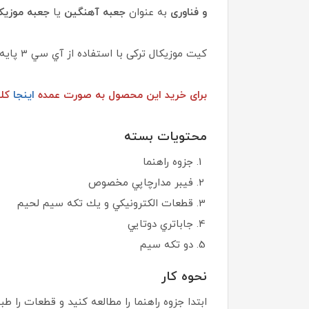
و فناوری
به عنوان
جعبه آهنگین
یا
جعبه موزی
کیت موزیکال ترکی با استفاده از آي سي 3 پايه BT66 يا UM66 كار مي‌كند و صداي آهنگ تركي از بلندگو پخش مي‌شود.
برای خرید این محصول به صورت عمده
اینجا
کلی
محتويات بسته
جزوه راهنما
فيبر مدارچاپي مخصوص
قطعات الكترونيكي و يك تكه سيم‌ لحيم
جاباتري دوتايي
دو تكه سيم
نحوه كار
ابتدا جزوه راهنما را مطالعه كنيد و قطعات را ط