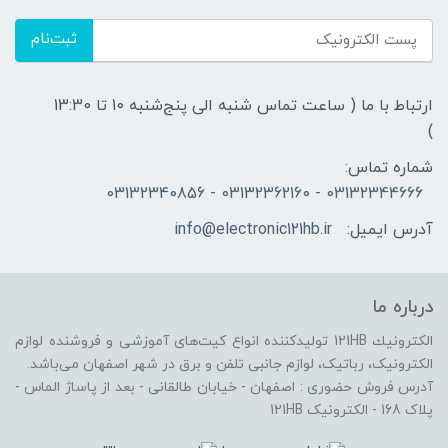
ثبت‌نام
ارتباط با ما ( ساعت تماس شنبه الی پنج‌شنبه 10 تا 13:30
)
شماره تماس:
03132344666 - 03132362160 - 03132340856
آدرس ایمیل:
info@electronic121hb.ir
درباره ما
الكترونيك 121HB توليدكننده انواع کیت‌های آموزشی و فروشنده لوازم
الکترونیک، رباتیک، لوازم جانبی تلفن و برق در شهر اصفهان می‌باشد.
آدرس فروش حضوری : اصفهان - خیابان طالقانی - بعد از پاساژ الماس -
پلاک 168 - الکترونیک 121HB