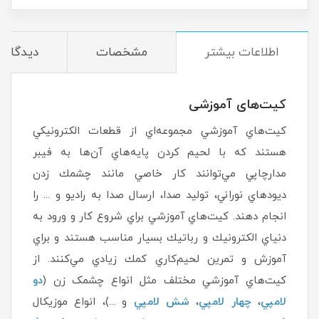
اطلاعات بیشتر
مشخصات
دیدگاه‌ه
کیت‌های آموزشی
كيت‌هاي آموزشي مجموعه‌اي از قطعات الكترونيكي
هستند كه با لحيم كردن پايه‌هاي آن‌ها به فيبر
مدارچاپي ‌مي‌توانند كار خاصي مانند چشمك‌ زدن
ديودهاي نوراني، توليد صدا، ارسال صدا به راديو و ... را
انجام دهند. كيت‌هاي آموزشي براي شروع كار و ورود به
دنياي الكترونيك و رباتيك بسيار مناسب هستند و براي
آموزش و تمرين لحيم‌كاري كمك زيادي مي‌كنند. از
كيت‌هاي آموزشي مختلف مثل انواع چشمک زن (
دو
لامپي
،
چهار لامپي
،
شش لامپي
و ...)، انواع موزيكال