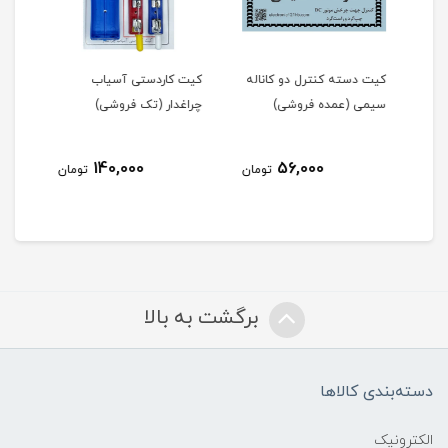
له
کیت دسته کنترل دو کاناله
کیت کاردستی آسیاب
کیت 
سیمی (عمده فروشی)
چراغدار (تک فروشی)
چراغ
140,000
56,000
مان
تومان
تومان
برگشت به بالا
دسته‌بندی کالاها
الکترونیک