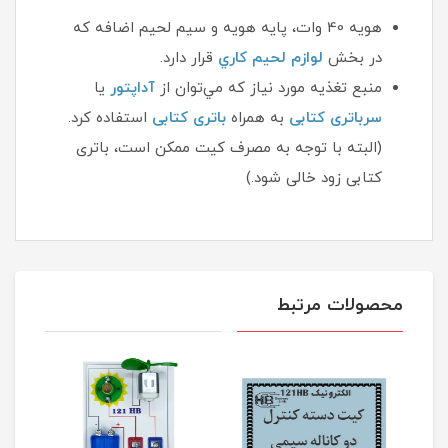
هويه 40 وات، پايه هويه و سيم لحيم اضافه كه
در بخش
لوازم لحيم كاري
قرار دارد.
منبع تغذيه مورد نياز كه مي‌توان از
آداپتور
یا
سرباتری کتابی
به همراه
باتری کتابی
استفاده كرد.
(البته با توجه به مصرف کیت ممکن است، باتری
کتابی زود خالی شود.)
محصولات مرتبط