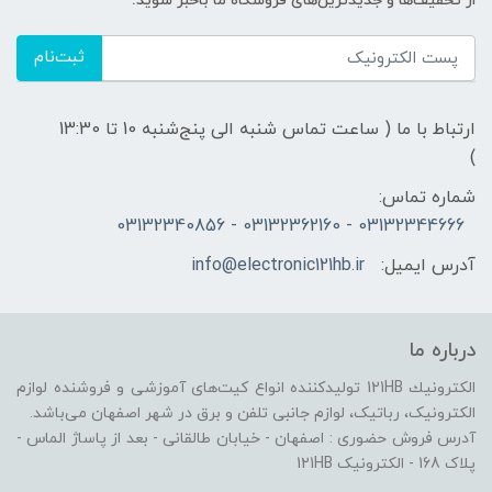
از تخفیف‌ها و جدیدترین‌های فروشگاه ما باخبر شوید:
ثبت‌نام
ارتباط با ما ( ساعت تماس شنبه الی پنج‌شنبه 10 تا 13:30
)
شماره تماس:
03132344666 - 03132362160 - 03132340856
آدرس ایمیل:
info@electronic121hb.ir
درباره ما
الكترونيك 121HB توليدكننده انواع کیت‌های آموزشی و فروشنده لوازم
الکترونیک، رباتیک، لوازم جانبی تلفن و برق در شهر اصفهان می‌باشد.
آدرس فروش حضوری : اصفهان - خیابان طالقانی - بعد از پاساژ الماس -
پلاک 168 - الکترونیک 121HB