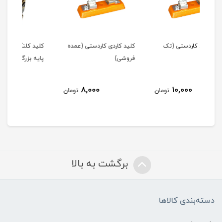
ک
کلید کاردی کاردستی (عمده
کلید کلنگی سه حالته شش
کلی
فروشی)
پایه بزرگ (تک فروشی)
پای
150,000
8,000
مان
تومان
تومان
برگشت به بالا
دسته‌بندی کالاها