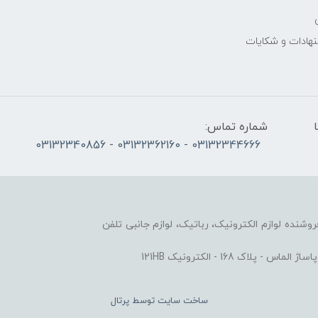
نهادات و شکایات
الی پنج‌شنبه 10 تا
شماره تماس:
03132344666 - 03132362160 - 03132340856
وزشی و فروشنده لوازم الکترونیک، رباتیک، لوازم جانبی تلفن
ک 168 - الکترونیک 121HB
ساخت سایت توسط
پرتال