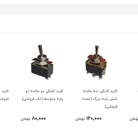
ته
کلید کلنگی دو حالته دو
کلید مطالعه کاردستی (تک
کلی
ده
پایه متوسط (تک فروشی)
فروشی)
(عم
10,000
80,000
تومان
تومان
تومان