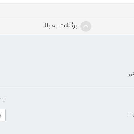
برگشت به بالا
شور
ض
از 
ات