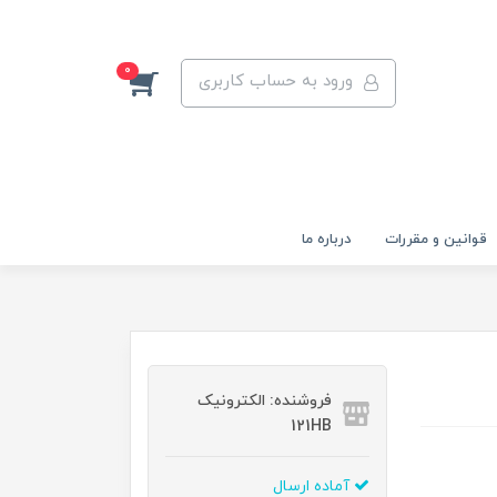
0
ورود به حساب کاربری
قوانين و مقررات
درباره ما
فروشنده: الکترونیک
121HB
آماده ارسال