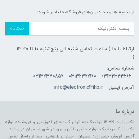
از تخفیف‌ها و جدیدترین‌های فروشگاه ما باخبر شوید:
ثبت‌نام
ارتباط با ما ( ساعت تماس شنبه الی پنج‌شنبه 10 تا 13:30
)
شماره تماس:
03132344666 - 03132362160 - 03132340856
آدرس ایمیل:
info@electronic121hb.ir
درباره ما
الكترونيك 121HB توليدكننده انواع کیت‌های آموزشی و فروشنده لوازم
الکترونیک، رباتیک، لوازم جانبی تلفن و برق در شهر اصفهان می‌باشد.
آدرس فروش حضوری : اصفهان - خیابان طالقانی - بعد از پاساژ الماس -