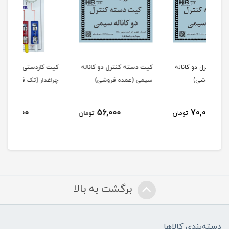
له
کیت دسته کنترل دو کاناله
کیت کاردستی آسیاب
کیت
سیمی (عمده فروشی)
چراغدار (تک فروشی)
چراغ
140,000
56,000
مان
تومان
تومان
برگشت به بالا
دسته‌بندی کالاها