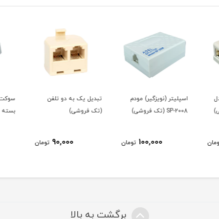
م
تبدیل یک به دو تلفن
سوکت خط تلفن 2 پین
سوکت 
(تک فروشی)
بسته 100 عددی
تک سو
250,000
90,000
ومان
تومان
تومان
برگشت به بالا