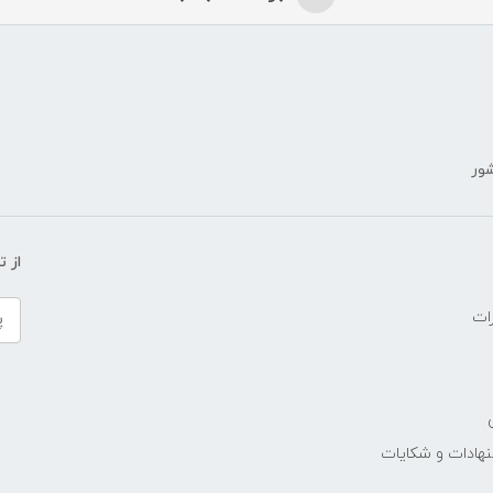
شور
ض
از 
ات
نهادات و شکایات