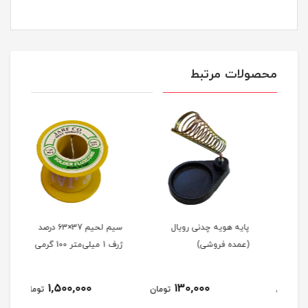
محصولات مرتبط
تک
پایه هویه چدنی رویال
سیم لحیم 37×63 درصد
(عمده فروشی)
ژرف 1 میلی‌متر 100 گرمی
درصد
1,500,000
130,000
مان
تومان
تومان