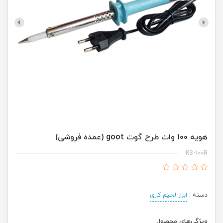
هویه 100 وات طرح گوت goot (عمده فروشی)
KS-100R
دسته :
ابزار لحیم کاری
ویژگی‌های محصول