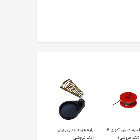
هویه چدنی رویال
پایه هویه چدنی رویال
سیم لحیم 37×63 درص
فروشی)
(عمده فروشی)
ژرف 1 میلی‌متر 100 گرمی