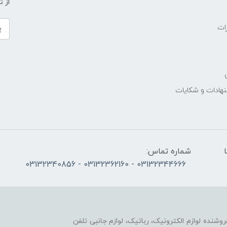
از 
ات
نهادات و شکایات
الی پنج‌شنبه 10 تا
شماره تماس:
03132344666 - 03132362160 - 03132340856
وزشی و فروشنده لوازم الکترونیک، رباتیک، لوازم جانبی تلفن