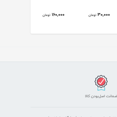
1,500,000
130,000
160,000
تومان
تومان
توم
مانت اصل‌بودن کالا