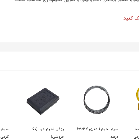
 کنید.
سیم لحیم 1 متری 37×63
روغن لحيم مبنا (تک
سیم لحیم دانش آموزی 4
پایه 
فروشی)
گرمی (تک فروشی)
(تک 