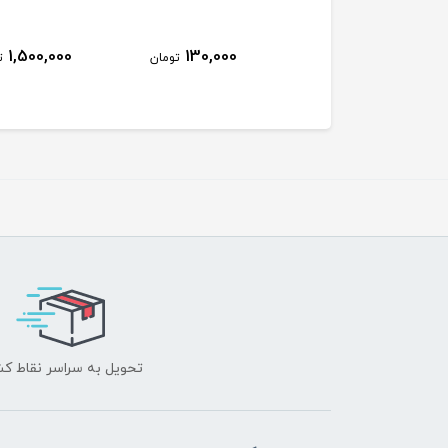
75,000
1,500,000
130,000
تومان
تومان
ت
تحویل به سراسر نقاط ک