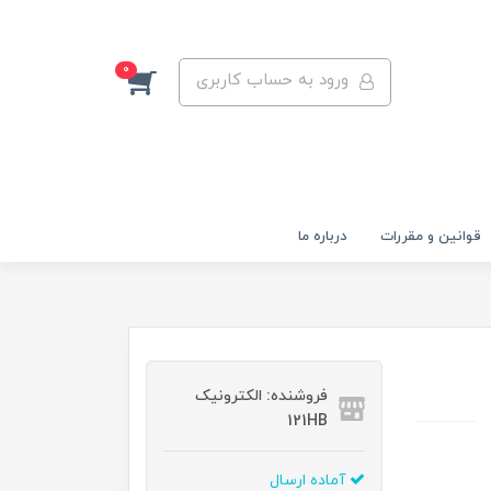
0
ورود به حساب کاربری
قوانين و مقررات
درباره ما
فروشنده: الکترونیک
121HB
آماده ارسال