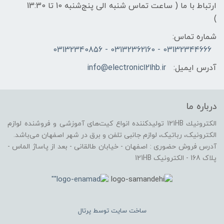
ارتباط با ما ( ساعت تماس شنبه الی پنج‌شنبه 10 تا 13:30
)
شماره تماس:
03132344666 - 03132362160 - 03132340856
آدرس ایمیل:
info@electronic121hb.ir
درباره ما
الكترونيك 121HB توليدكننده انواع کیت‌های آموزشی و فروشنده لوازم
الکترونیک، رباتیک، لوازم جانبی تلفن و برق در شهر اصفهان می‌باشد.
آدرس فروش حضوری : اصفهان - خیابان طالقانی - بعد از پاساژ الماس -
پلاک 168 - الکترونیک 121HB
ساخت سایت توسط
پرتال