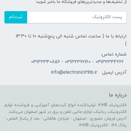
از تخفیف‌ها و جدیدترین‌های فروشگاه ما باخبر شوید:
ثبت‌نام
ارتباط با ما ( ساعت تماس شنبه الی پنج‌شنبه 10 تا 13:30
)
شماره تماس:
03132344666 - 03132362160 - 03132340856
آدرس ایمیل:
info@electronic121hb.ir
درباره ما
الكترونيك 121HB توليدكننده انواع کیت‌های آموزشی و فروشنده لوازم
الکترونیک، رباتیک، لوازم جانبی تلفن و برق در شهر اصفهان می‌باشد.
آدرس فروش حضوری : اصفهان - خیابان طالقانی - بعد از پاساژ الماس -
پلاک 168 - الکترونیک 121HB