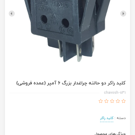
کلید راکر دو حالته چراغدار بزرگ 6 آمپر (عمده فروشی)
chavosh-s31
دسته :
کلید راکر
ویژگی‌های محصول