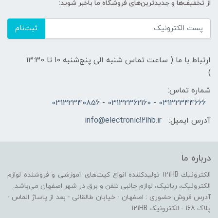
از تخفیف‌ها و جدیدترین‌های فروشگاه ما باخبر شوید:
ثبت‌نام
ارتباط با ما ( ساعت تماس شنبه الی پنج‌شنبه 10 تا 13:30
)
شماره تماس:
03132344666 - 03132362160 - 03132340856
آدرس ایمیل:
info@electronic121hb.ir
درباره ما
الكترونيك 121HB توليدكننده انواع کیت‌های آموزشی و فروشنده لوازم
الکترونیک، رباتیک، لوازم جانبی تلفن و برق در شهر اصفهان می‌باشد.
آدرس فروش حضوری : اصفهان - خیابان طالقانی - بعد از پاساژ الماس -
پلاک 168 - الکترونیک 121HB