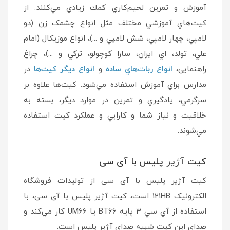
آموزش و تمرين لحيم‌كاري كمك زيادي مي‌كنند. از
كيت‌هاي آموزشي مختلف مثل انواع چشمک زن (دو
لامپي، چهار لامپي، شش لامپي و ...)، انواع موزيكال (امام
علي، تولد، اي ايران، سارا كوچولو، تركي و ...)، چراغ
راهنمایی،
انواع ربات‌هاي ساده
و
انواع ديگر كيت‌ها
در
مدارس براي آموزش استفاده مي‌شود. كيت‌ها علاوه بر
سرگرمي، يادگيري و تمرين در موارد ديگر، بسته به
خلاقيت و نياز شما و كارايي و عملكرد كيت استفاده
مي‌شوند.
کیت آژیر پلیس با آی سی
کیت آژیر پلیس با آی سی از تولیدات فروشگاه
الکترونیک 121HB است، کیت آژیر پلیس با آی سی، با
استفاده از آي سي 3 پايه BT66 يا UM66 كار مي‌كند و
صدای این کیت شبیه صدای آژیر پلیس است.