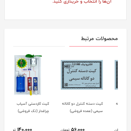
آن‌ها را انتخاب و خریداری کنید.
محصولات مرتبط
له
کیت دسته کنترل دو کاناله
کیت کاردستی آسیاب
کیت 
سیمی (عمده فروشی)
چراغدار (تک فروشی)
چراغ
140,000
56,000
مان
تومان
تومان