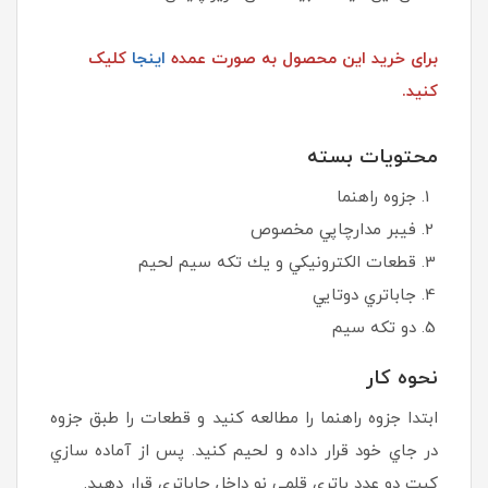
برای خرید این محصول به صورت عمده
اینجا
کلیک
کنید.
محتويات بسته
جزوه راهنما
فيبر مدارچاپي مخصوص
قطعات الكترونيكي و يك تكه سيم‌ لحيم
جاباتري دوتايي
دو تكه سيم
نحوه كار
ابتدا جزوه راهنما را مطالعه كنيد و قطعات را طبق جزوه
در جاي خود قرار داده و لحيم كنيد. پس از آماده سازي
كيت دو عدد باتري قلمي نو داخل جاباتري قرار دهيد.