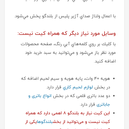
با اعمال ولتاژ صداي آژير پلیس از بلندگو پخش مي‌شود.
وسايل مورد نياز ديگر كه همراه كيت نيست:
با كليك بر روي كلمه‌هاي آبي رنگ، صفحه محصولات
مورد نظر باز مي‌شود و مي‌توانيد به سبد خريد خود
اضافه كنيد.
هويه 40 وات، پايه هويه و سيم لحيم اضافه كه
در بخش
لوازم لحيم كاري
قرار دارد.
دو عدد باتری قلمی که در بخش
انواع باتری و
جاباتری
قرار دارد.
این کیت نیاز به بلندگو 8 اهمی دارد که همراه
کیت نیست و می‌توانید از بخش
بلندگوها
یکی از