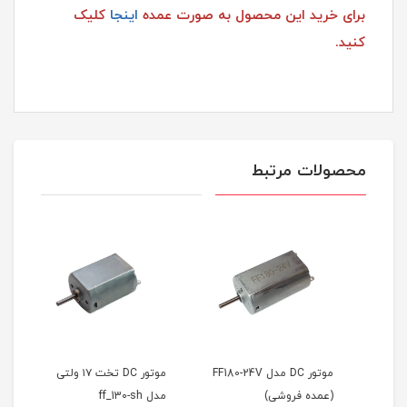
برای خرید این محصول به صورت عمده
اینجا
کلیک
کنید.
محصولات مرتبط
FF1
موتور DC مدل FF180-24V
موتور DC تخت ۱۷ ولتی
(عمده فروشی)
مدل ff_130-sh
معم