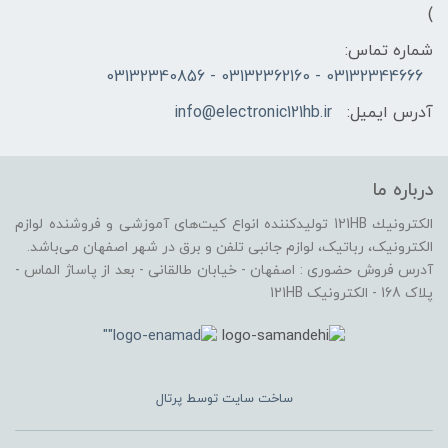
)
شماره تماس:
03132344666 - 03132362160 - 03132340856
آدرس ایمیل:
info@electronic121hb.ir
درباره ما
الكترونيك 121HB توليدكننده انواع کیت‌های آموزشی و فروشنده لوازم
الکترونیک، رباتیک، لوازم جانبی تلفن و برق در شهر اصفهان می‌باشد.
آدرس فروش حضوری : اصفهان - خیابان طالقانی - بعد از پاساژ الماس -
پلاک 168 - الکترونیک 121HB
ساخت سایت توسط
پرتال