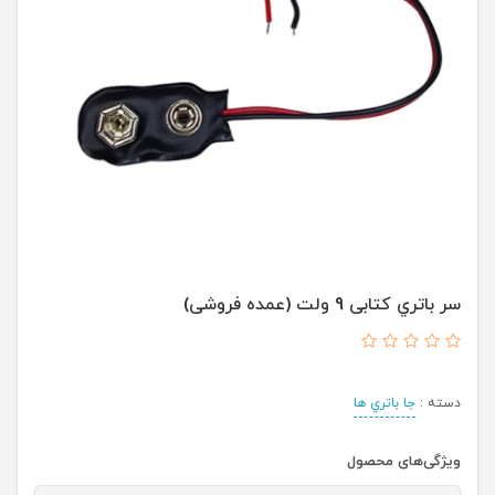
سر باتري کتابی 9 ولت (عمده فروشی)
دسته :
جا باتري ها
ویژگی‌های محصول