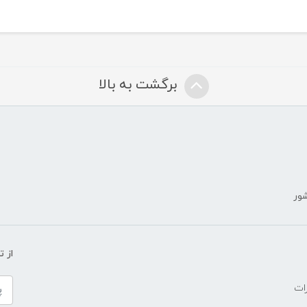
برگشت به بالا
شور
ض
از 
ات