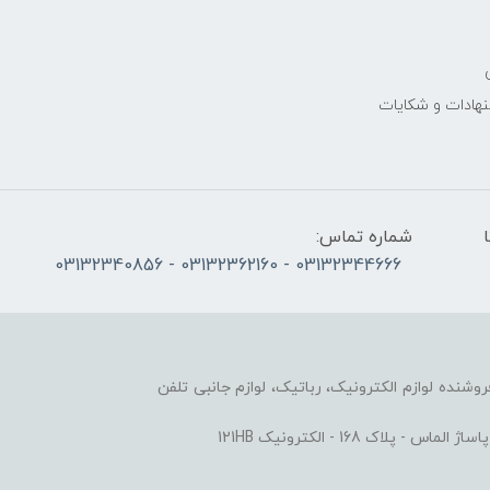
نهادات و شکایات
الی پنج‌شنبه 10 تا
شماره تماس:
03132344666 - 03132362160 - 03132340856
وزشی و فروشنده لوازم الکترونیک، رباتیک، لوازم جانبی تلفن
ک 168 - الکترونیک 121HB