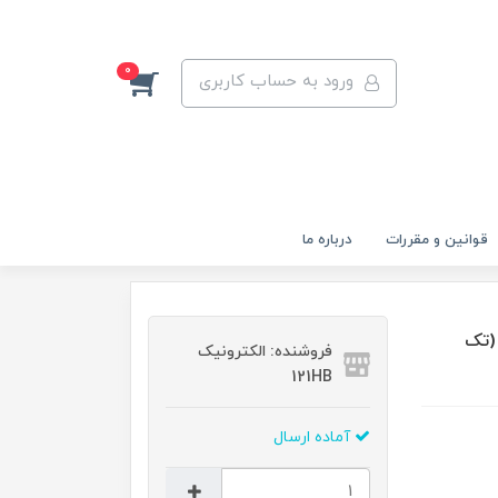
0
ورود به حساب کاربری
قوانين و مقررات
درباره ما
باتري سه‌تايي باتری لیتیوم یون 3.7 ولت سایز 18650 (تک
فروشنده: الکترونیک
121HB
آماده ارسال