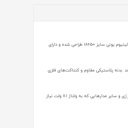
جاباتری یا هولدر باتری وسیله‌ای برای نگهداری و اتصال باتری به مدارهای الکترونیکی است. این مدل برای سه عدد باتری لیتیوم یونی سایز 18650 طراحی شده و دارای
متصل می‌شوند و ولتاژ خروجی اسمی حدود 11.1 ولت را فراهم می‌کنند. بدنه پلاستیکی مقاوم و کنتاکت‌های فلزی
این جاباتری برای استفاده در پروژه‌های الکترونیکی، رباتیک، منابع تغذیه قابل حمل، سیستم‌های روشنایی، تجهیزات شارژی و سایر مدارهایی که به ولتاژ 11.1 ولت نیاز