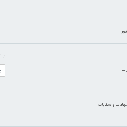
شور
ض
از 
ات
نهادات و شکایات