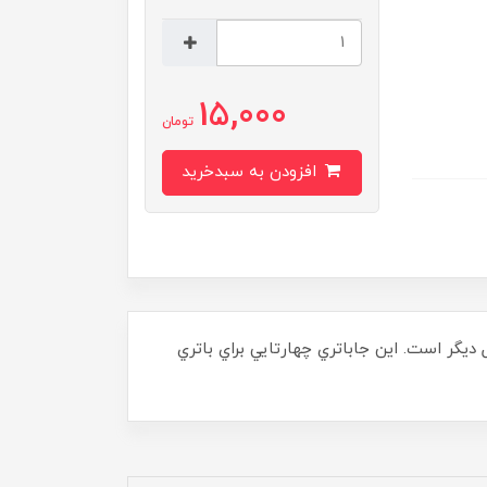
15,000
تومان
افزودن به سبدخرید
ل ديگر است. اين جاباتري چهارتايي براي باتري