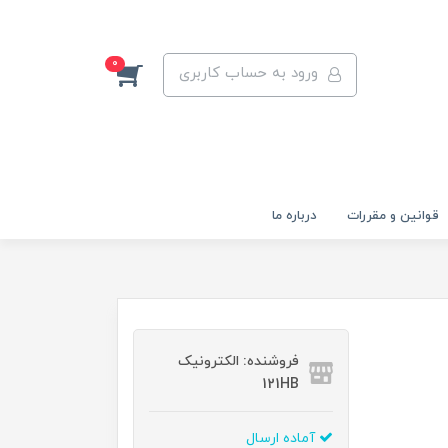
0
ورود به حساب کاربری
قوانين و مقررات
درباره ما
فروشنده: الکترونیک
121HB
آماده ارسال