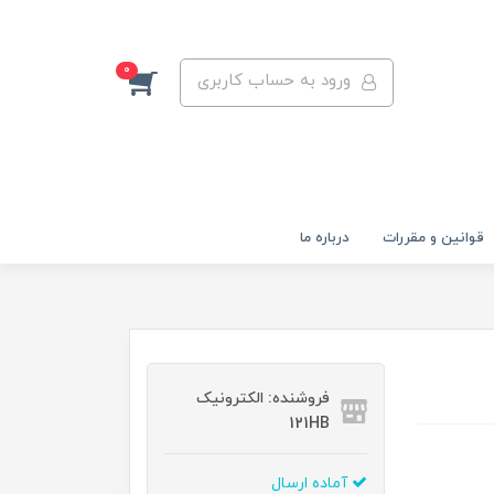
0
ورود به حساب کاربری
قوانين و مقررات
درباره ما
فروشنده: الکترونیک
121HB
آماده ارسال