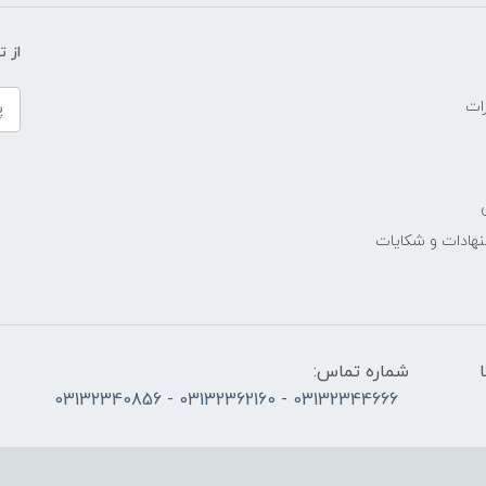
از 
ات
نهادات و شکایات
الی پنج‌شنبه 10 تا
شماره تماس:
03132344666 - 03132362160 - 03132340856