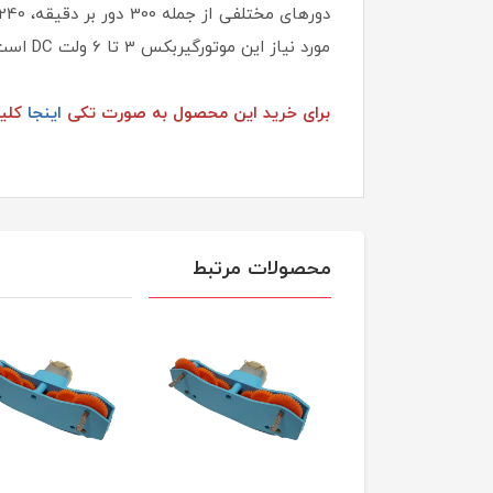
مورد نياز اين موتورگيربكس 3 تا 6 ولت DC است. از موتورگیربکس زرد برای ساخت انواع ربات و ... استفاده می‌شود. شفت این گیربکس مستطیلی (کونیک) است.
برای خرید این محصول به صورت تکی
اینجا
کلیک
محصولات مرتبط