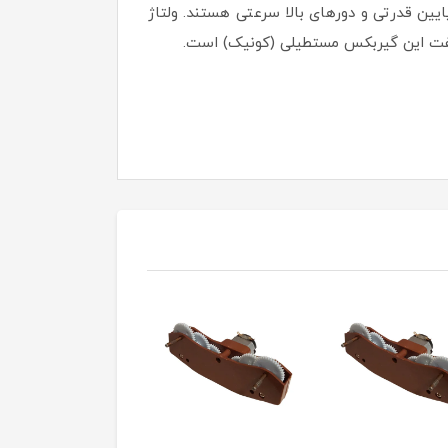
بر دقیقه و 30 دور بر دقیقه و ... است. دورهای پایین قدرتی و دورهای بالا سرعتی هستند. ولتاژ