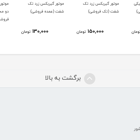
موتور گیربکس زرد تک
موتور گیربکس پلاستیکی
موتور
شفت (عمده فروشی)
دو محور جریان کم (تک
دو مح
فروشی)
فروشی
120,000
130,000
ومان
تومان
تومان
برگشت به بالا
شور
ض