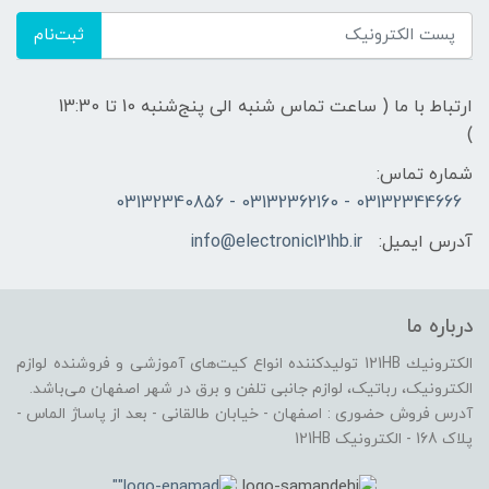
ثبت‌نام
ارتباط با ما ( ساعت تماس شنبه الی پنج‌شنبه 10 تا 13:30
)
شماره تماس:
03132344666 - 03132362160 - 03132340856
آدرس ایمیل:
info@electronic121hb.ir
درباره ما
الكترونيك 121HB توليدكننده انواع کیت‌های آموزشی و فروشنده لوازم
الکترونیک، رباتیک، لوازم جانبی تلفن و برق در شهر اصفهان می‌باشد.
آدرس فروش حضوری : اصفهان - خیابان طالقانی - بعد از پاساژ الماس -
پلاک 168 - الکترونیک 121HB