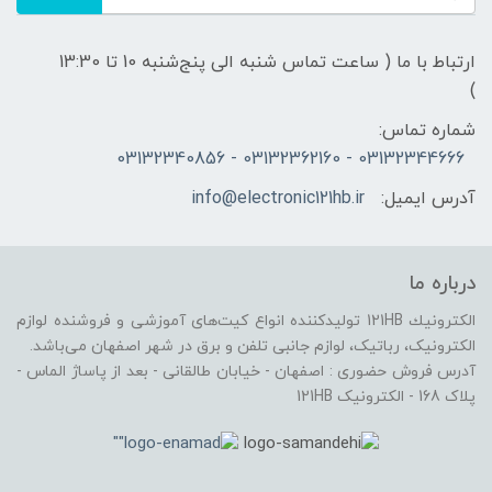
ارتباط با ما ( ساعت تماس شنبه الی پنج‌شنبه 10 تا 13:30
)
شماره تماس:
03132344666 - 03132362160 - 03132340856
آدرس ایمیل:
info@electronic121hb.ir
درباره ما
الكترونيك 121HB توليدكننده انواع کیت‌های آموزشی و فروشنده لوازم
الکترونیک، رباتیک، لوازم جانبی تلفن و برق در شهر اصفهان می‌باشد.
آدرس فروش حضوری : اصفهان - خیابان طالقانی - بعد از پاساژ الماس -
پلاک 168 - الکترونیک 121HB