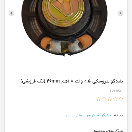
بلندگو عروسکی 0.5 وات 8 اهم 26mm (تک فروشی)
speaker
دسته :
بلندگو، ميكروفون خازني و بازر
ویژگی‌های محصول