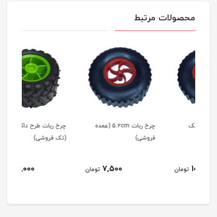
محصولات مرتبط
چرخ ربات 5.2cm (عمده
چرخ ربات طرح داکار 5.2cm
فروشی)
(تک فروشی)
(عم
15,000
7,500
مان
تومان
تومان