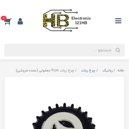
0
خانه
رباتیک
چرخ ربات
چرخ ربات 4cm معمولی (عمده فروشی)