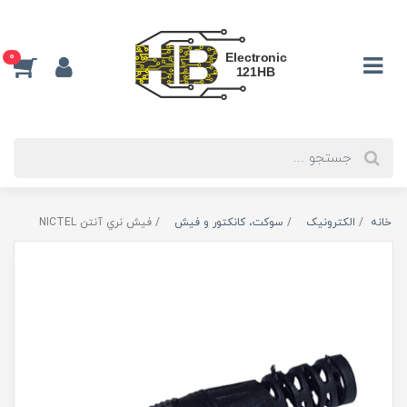
0
خانه
الکترونیک
سوكت، كانكتور و فيش
فیش نري آنتن NICTEL