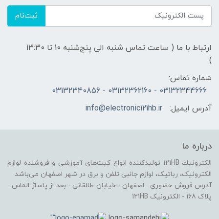
ثبت‌نام
ارتباط با ما ( ساعت تماس شنبه الی پنج‌شنبه 10 تا 13:30
)
شماره تماس:
03132344666 - 03132362160 - 03132340856
آدرس ایمیل:
info@electronic121hb.ir
درباره ما
الكترونيك 121HB توليدكننده انواع کیت‌های آموزشی و فروشنده لوازم
الکترونیک، رباتیک، لوازم جانبی تلفن و برق در شهر اصفهان می‌باشد.
آدرس فروش حضوری : اصفهان - خیابان طالقانی - بعد از پاساژ الماس -
پلاک 168 - الکترونیک 121HB