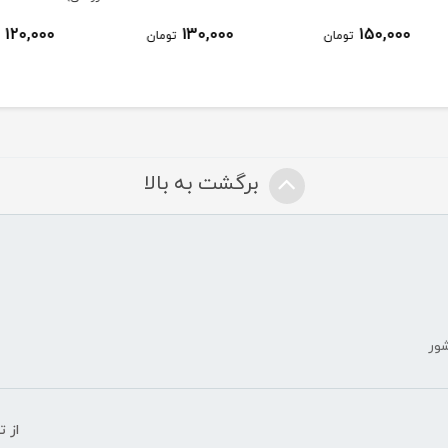
120,000
130,000
ومان
تومان
تومان
برگشت به بالا
شور
ض
از 