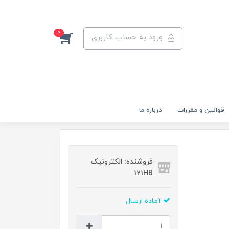
0
ورود به حساب کاربری
قوانين و مقررات
درباره ما
فروشنده: الکترونیک
121HB
آماده ارسال