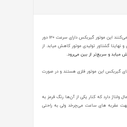
در موتور گیربکس ZGB42 قطر گیربکس برابر 42 میلی‌متر است و این موتورگیربکس توان خروجی 5 تا 20 وات را ایجاد می‌کنند این موتور گیربکس دارای سرعت 120 دور
 خروجی و توان و نهایتا گشتاور تولیدی موتور کاهش میابد. از
 میابد و سریع‌تر از بین می‌رود.
ی گیربکس‌ این موتور فلزی هستند و در صورت
 دارای دو پایه ورودی برای اعمال ولتاژ دارد که کنار یکی از آن‌ها رنگ قرمز به
 جهت عقربه های ساعت می‌چرخد ولی به راحتی