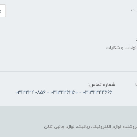
ات
نهادات و شکایات
الی پنج‌شنبه 10 تا
شماره تماس:
03132344666 - 03132362160 - 03132340856
وزشی و فروشنده لوازم الکترونیک، رباتیک، لوازم جانبی تلفن