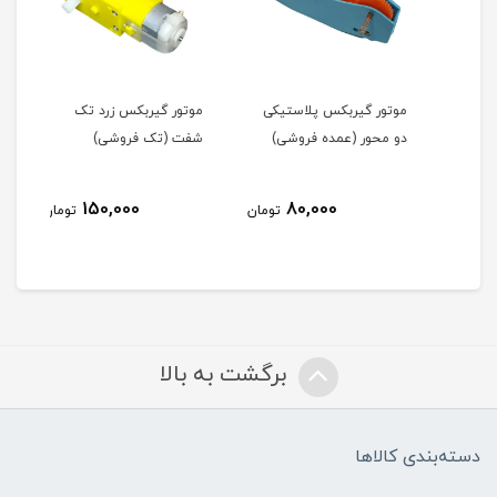
موتور گیربکس پلاستیکی
موتور گیربکس زرد تک
موتو
دو محور (عمده فروشی)
شفت (تک فروشی)
شفت
150,000
80,000
مان
تومان
تومان
برگشت به بالا
دسته‌بندی کالاها