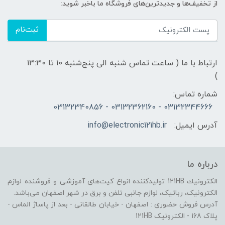
از تخفیف‌ها و جدیدترین‌های فروشگاه ما باخبر شوید:
ثبت‌نام
ارتباط با ما ( ساعت تماس شنبه الی پنج‌شنبه 10 تا 13:30
)
شماره تماس:
03132344666 - 03132362160 - 03132340856
آدرس ایمیل:
info@electronic121hb.ir
درباره ما
الكترونيك 121HB توليدكننده انواع کیت‌های آموزشی و فروشنده لوازم
الکترونیک، رباتیک، لوازم جانبی تلفن و برق در شهر اصفهان می‌باشد.
آدرس فروش حضوری : اصفهان - خیابان طالقانی - بعد از پاساژ الماس -
پلاک 168 - الکترونیک 121HB