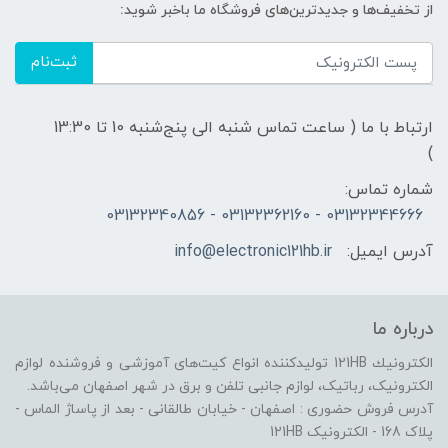
از تخفیف‌ها و جدیدترین‌های فروشگاه ما باخبر شوید:
ثبت‌نام
ارتباط با ما ( ساعت تماس شنبه الی پنج‌شنبه 10 تا 13:30
)
شماره تماس:
03132344666 - 03132362160 - 03132340856
آدرس ایمیل:
info@electronic121hb.ir
درباره ما
الكترونيك 121HB توليدكننده انواع کیت‌های آموزشی و فروشنده لوازم
الکترونیک، رباتیک، لوازم جانبی تلفن و برق در شهر اصفهان می‌باشد.
آدرس فروش حضوری : اصفهان - خیابان طالقانی - بعد از پاساژ الماس -
پلاک 168 - الکترونیک 121HB