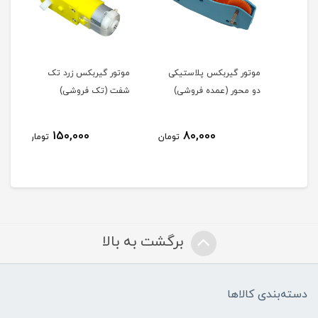
موتور گیربکس پلاستیکی
موتور گیربکس زرد تک
موتو
دو محور (عمده فروشی)
شفت (تک فروشی)
شفت
150,000
80,000
مان
تومان
تومان
برگشت به بالا
دسته‌بندی کالاها