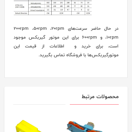
در حال حاضر سرعت‌های 200rpm ،50rpm ،20rpm
،10rpm و 600rpm برای این موتور گیربکس موجود
است، برای خرید و اطلاعات از قیمت این
موتورگیربکس‌ها با فروشگاه تماس بگیرید.
محصولات مرتبط