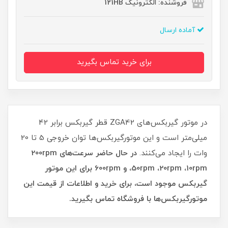
فروشنده: الکترونیک 121HB
آماده ارسال
برای خرید تماس بگیرید
در موتور گیربکس‌های ZGA42 قطر گیربکس برابر 42
میلی‌متر است و این موتورگیربکس‌ها توان خروجی 5 تا 20
وات را ایجاد می‌کنند.
در حال حاضر سرعت‌های 200rpm
،50rpm ،20rpm ،10rpm و 600rpm برای این موتور
گیربکس موجود است، برای خرید و اطلاعات از قیمت این
موتورگیربکس‌ها با فروشگاه تماس بگیرید.