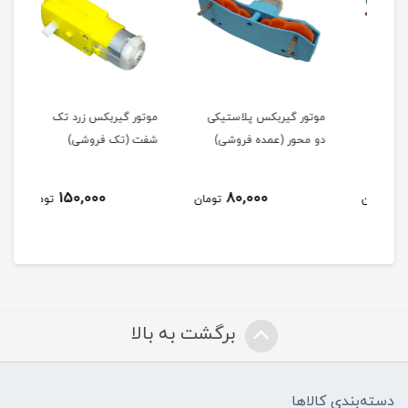
موتور گیربکس پلاستیکی
موتور گیربکس زرد تک
موتو
دو محور (عمده فروشی)
شفت (تک فروشی)
شفت
150,000
80,000
مان
تومان
تومان
برگشت به بالا
دسته‌بندی کالاها