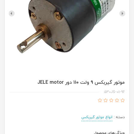
موتور گیربکس 9 ولت 110 دور JELE motor
530JS-01-9F
دسته :
انواع موتور گیربکس
ویژگی‌های محصول