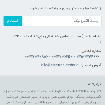
از تخفیف‌ها و جدیدترین‌های فروشگاه ما باخبر شوید:
ثبت‌نام
ارتباط با ما ( ساعت تماس شنبه الی پنج‌شنبه 10 تا 13:30
)
شماره تماس:
03132344666 - 03132362160 - 03132340856
آدرس ایمیل:
info@electronic121hb.ir
درباره ما
الكترونيك 121HB توليدكننده انواع کیت‌های آموزشی و فروشنده لوازم
الکترونیک، رباتیک، لوازم جانبی تلفن و برق در شهر اصفهان می‌باشد.
آدرس فروش حضوری : اصفهان - خیابان طالقانی - بعد از پاساژ الماس -