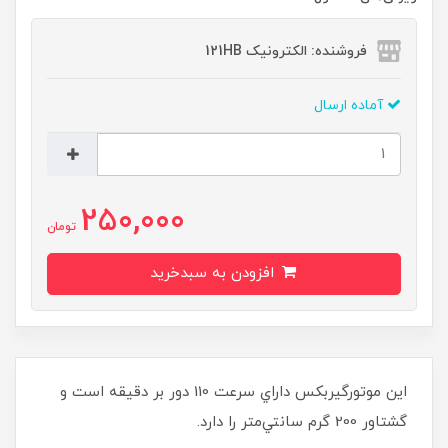
فروشنده: الکترونیک 121HB
آماده ارسال
250,000
تومان
افزودن به سبدخرید
اين موتورگيربكس داراي سرعت 110 دور بر دقيقه است و
گشتاور 200 گرم سانتي‌متر را دارد.