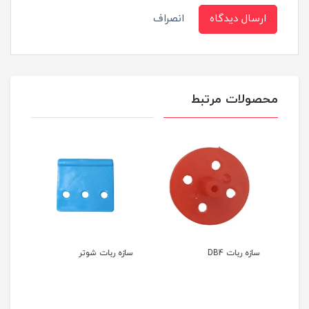
ارسال دیدگاه
انصراف
محصولات مرتبط
یز
سازه ربات DB4
سازه ربات شوتر
سازه 