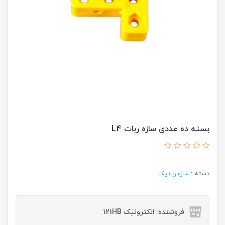
بسته ده عددی سازه ربات L4
دسته :
سازه رباتیک
فروشنده: الکترونیک 121HB