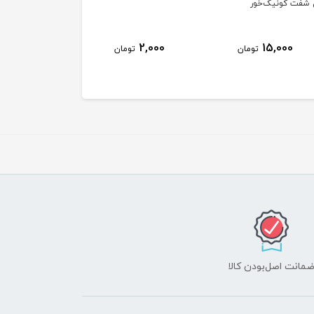
سایز A
5,000
5,000
2,000
تومان
تومان
توم
مانت اصل‌بودن کالا