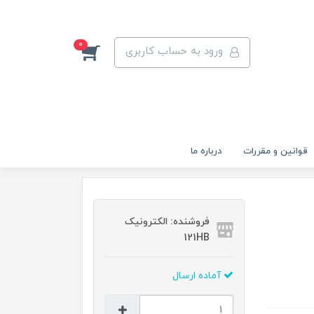
0
ورود به حساب کاربری
قوانين و مقررات
درباره ما
فروشنده: الکترونیک
121HB
آماده ارسال