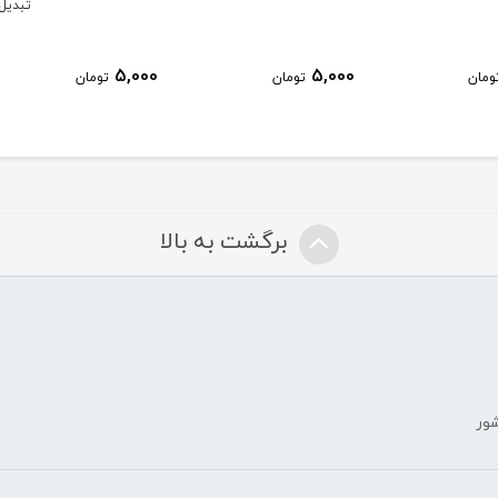
تبدیل شفت کونیک‌خور
15,000
5,000
ومان
تومان
تومان
برگشت به بالا
شور
ض