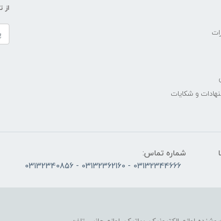
از 
ات
نهادات و شکایات
الی پنج‌شنبه 10 تا
شماره تماس:
03132344666 - 03132362160 - 03132340856