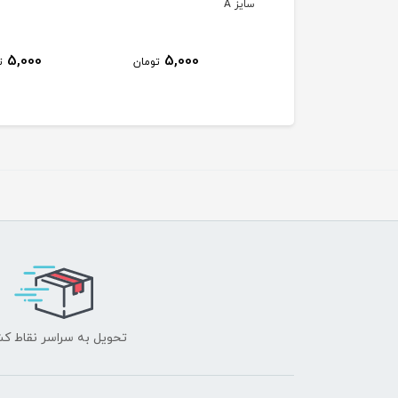
 A
5,000
5,000
5,000
تومان
تومان
ت
تحویل به سراسر نقاط ک