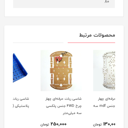
80
محصولات مرتبط
ر
شاسی ربات حرفه‌ای چهار
شاسی ربات دو لبه
شاس
چرخ 4WD با جنس mdf سه
چرخ 4WD جنس پلکسی
پلاستیکی (عمده فروشی)
شاخ
سه میلی‌متر
نام
15,000
250,000
مان
تومان
تومان