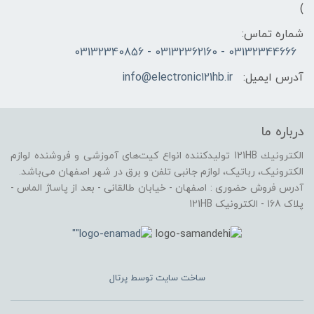
)
شماره تماس:
03132344666 - 03132362160 - 03132340856
آدرس ایمیل:
info@electronic121hb.ir
درباره ما
الكترونيك 121HB توليدكننده انواع کیت‌های آموزشی و فروشنده لوازم
الکترونیک، رباتیک، لوازم جانبی تلفن و برق در شهر اصفهان می‌باشد.
آدرس فروش حضوری : اصفهان - خیابان طالقانی - بعد از پاساژ الماس -
پلاک 168 - الکترونیک 121HB
ساخت سایت توسط
پرتال