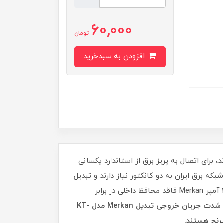
60,000
تومان
افزودن به سبدخرید
، برای اتصال به پریز برق از استاندارد یکسانی
که برق ایران به دو کانکتور نیاز دارند و تبدیل
سه به دو برق ۲۰ آمپر Merkan انواع دو شاخه و سه شاخه‌ها را به استاندارد ايران تبديل مي‌كند. تبدیل سه به دو برق ۲۰ آمپر Merkan فاقد محافظ داخلی در برابر
حداکثر شدت جریان خروجی تبدیل Merkan مدل KT-
رنج هستند.