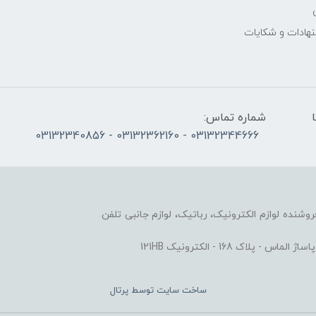
نهادات و شکایات
الی پنج‌شنبه 10 تا
شماره تماس:
03132344666 - 03132362160 - 03132340856
وزشی و فروشنده لوازم الکترونیک، رباتیک، لوازم جانبی تلفن
ک 168 - الکترونیک 121HB
ساخت سایت توسط
پرتال