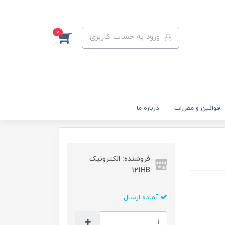
0
ورود به حساب کاربری
قوانين و مقررات
درباره ما
فروشنده: الکترونیک
121HB
آماده ارسال