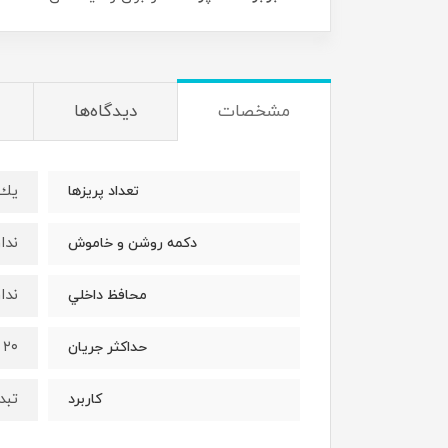
مشخصات
دیدگاه‌ها
يك 
تعداد پريزها
ندار
دكمه روشن و خاموش
ندار
محافظ داخلي
۲۰ آمپر
حداكثر جريان
تبد
كاربرد