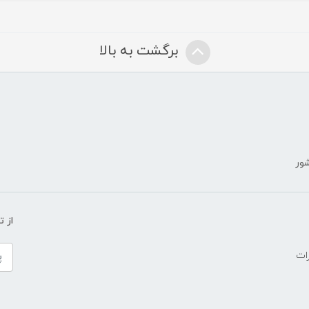
برگشت به بالا
شور
ض
از 
ات