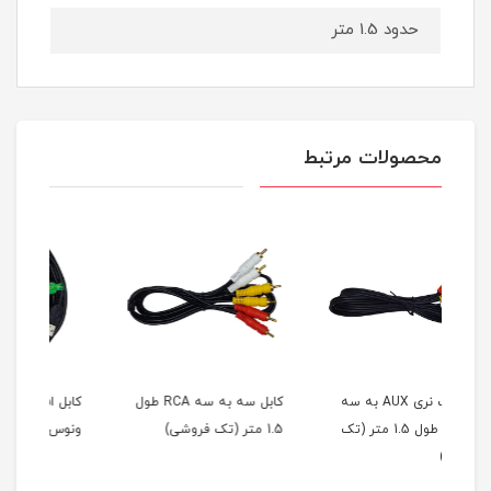
حدود 1.5 متر
محصولات مرتبط
AUX به سه
کابل سه به سه RCA طول
کابل افزایش طول USB 2.0
 متر (تک
1.5 متر (تک فروشی)
ونوس 3 متری
طول 1.8 