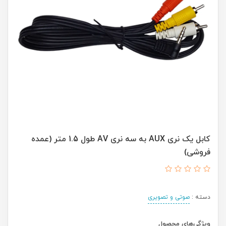
کابل یک نری AUX به سه نری AV طول 1.5 متر (عمده
فروشی)
دسته :
صوتی و تصویری
ویژگی‌های محصول